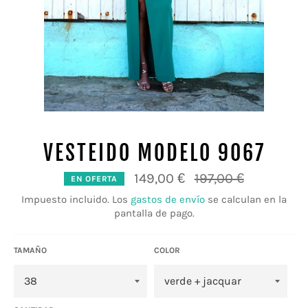
VESTEIDO MODELO 9067
Precio
149,00 €
197,00 €
EN OFERTA
habitual
Impuesto incluido. Los
gastos de envío
se calculan en la
pantalla de pago.
TAMAÑO
COLOR