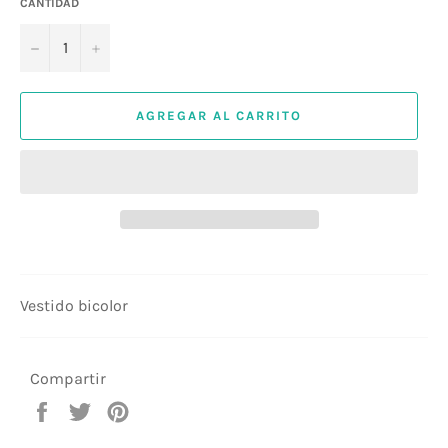
CANTIDAD
−
+
AGREGAR AL CARRITO
Vestido bicolor
Compartir
Compartir
Tuitear
Pinear
en
en
en