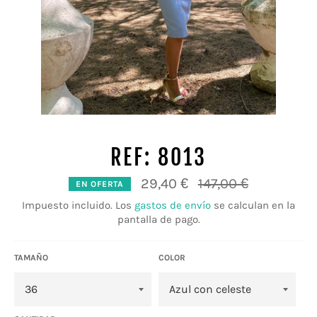
REF: 8013
Precio
29,40 €
147,00 €
EN OFERTA
habitual
Impuesto incluido. Los
gastos de envío
se calculan en la
pantalla de pago.
TAMAÑO
COLOR